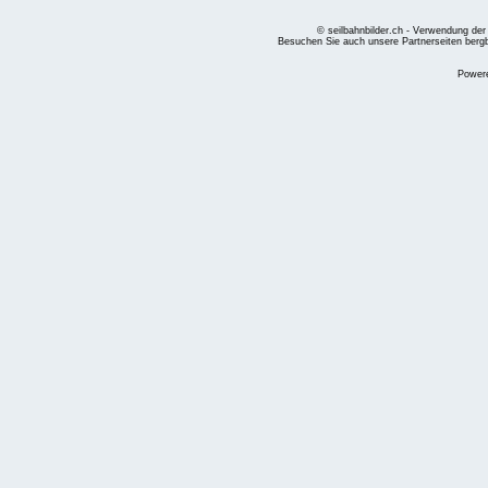
© seilbahnbilder.ch - Verwendung der
Besuchen Sie auch unsere Partnerseiten
berg
Power