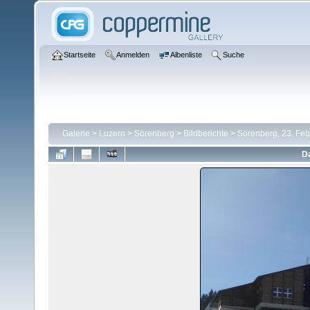
Startseite
Anmelden
Albenliste
Suche
Galerie
>
Luzern
>
Sörenberg
>
Bildberichte
>
Sörenberg, 23. Fe
Da