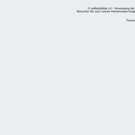
© seilbahnbilder.ch - Verwendung der
Besuchen Sie auch unsere Partnerseiten
berg
Power