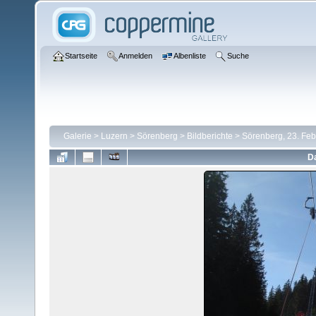
Startseite
Anmelden
Albenliste
Suche
Galerie
>
Luzern
>
Sörenberg
>
Bildberichte
>
Sörenberg, 23. Fe
Da