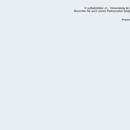
© seilbahnbilder.ch - Verwendung der
Besuchen Sie auch unsere Partnerseiten
berg
Power