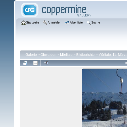
Startseite
Anmelden
Albenliste
Suche
Galerie
>
Obwalden
>
Mörlialp
>
Bildberichte
>
Mörlialp, 11. März
D