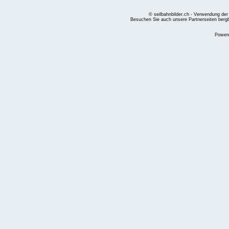
© seilbahnbilder.ch - Verwendung der
Besuchen Sie auch unsere Partnerseiten
berg
Power