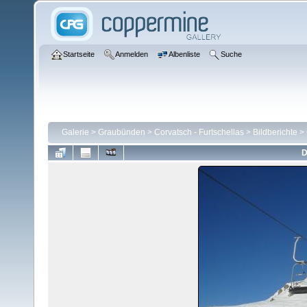
Startseite
Anmelden
Albenliste
Suche
Galerie
>
Graubünden
>
Corvatsch - Furtschellas
>
Bildberichte
>
D