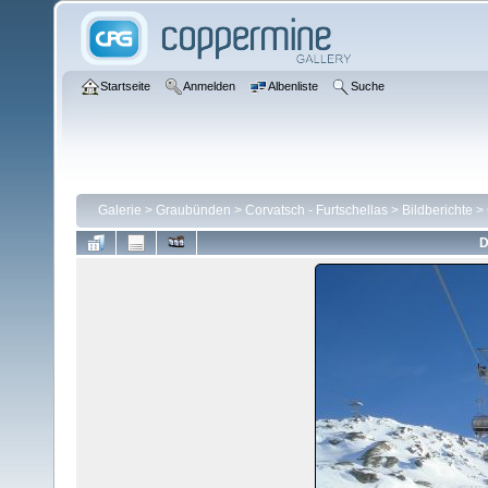
Startseite
Anmelden
Albenliste
Suche
Galerie
>
Graubünden
>
Corvatsch - Furtschellas
>
Bildberichte
>
D