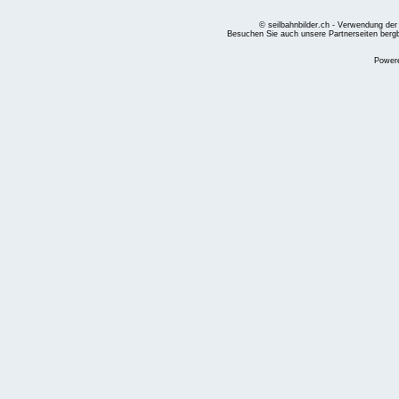
© seilbahnbilder.ch - Verwendung der
Besuchen Sie auch unsere Partnerseiten
berg
Power