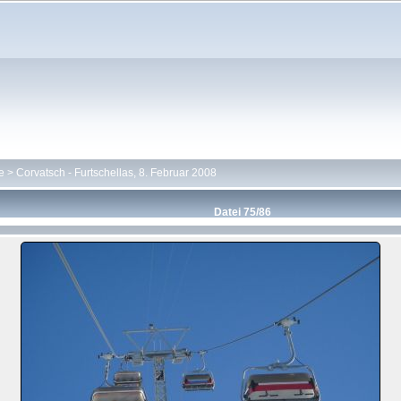
e
>
Corvatsch - Furtschellas, 8. Februar 2008
Datei 75/86