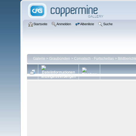
Startseite
Anmelden
Albenliste
Suche
Galerie
>
Graubünden
>
Corvatsch - Furtschellas
>
Bildbericht