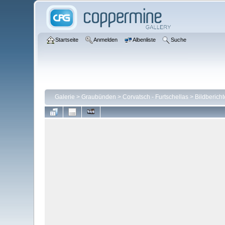
Startseite
Anmelden
Albenliste
Suche
Galerie
>
Graubünden
>
Corvatsch - Furtschellas
>
Bildbericht