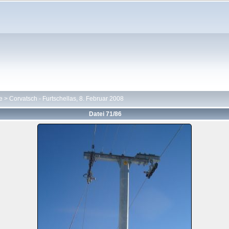
e
>
Corvatsch - Furtschellas, 8. Februar 2008
Datei 71/86