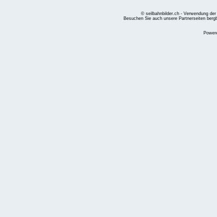
© seilbahnbilder.ch - Verwendung der
Besuchen Sie auch unsere Partnerseiten
berg
Power