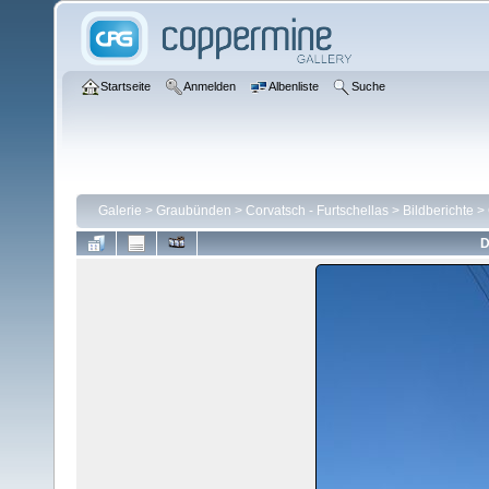
Startseite
Anmelden
Albenliste
Suche
Galerie
>
Graubünden
>
Corvatsch - Furtschellas
>
Bildberichte
>
D