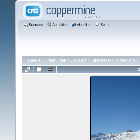
Startseite
Anmelden
Albenliste
Suche
Galerie
>
Graubünden
>
Corvatsch - Furtschellas
>
Bildberichte
>
D