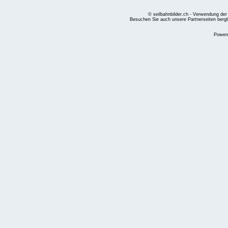
© seilbahnbilder.ch - Verwendung der
Besuchen Sie auch unsere Partnerseiten
berg
Power