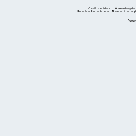
© seilbahnbilder.ch - Verwendung der
Besuchen Sie auch unsere Partnerseiten
berg
Power