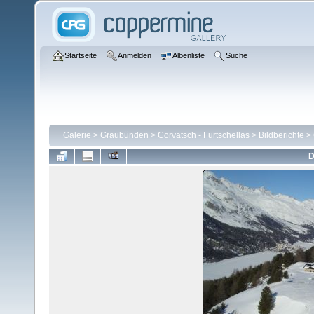
Startseite
Anmelden
Albenliste
Suche
Galerie
>
Graubünden
>
Corvatsch - Furtschellas
>
Bildberichte
>
D