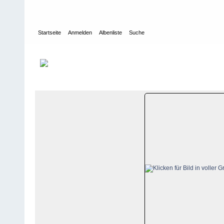
Startseite
Anmelden
Albenliste
Suche
Galerie
>
Graubünden
>
Corvatsch - Furtschellas
>
Bildberichte
>
Datei 46/86