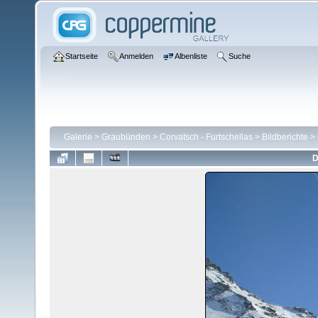
Startseite
Anmelden
Albenliste
Suche
Galerie
>
Graubünden
>
Corvatsch - Furtschellas
>
Bildberichte
>
D