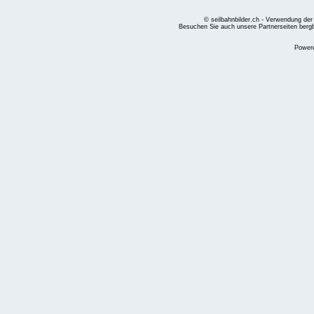
© seilbahnbilder.ch - Verwendung der
Besuchen Sie auch unsere Partnerseiten
berg
Power