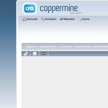
Startseite
Anmelden
Albenliste
Suche
Galerie
>
Graubünden
>
Corvatsch - Furtschellas
>
Bildbericht