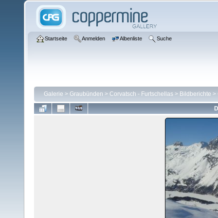
Startseite
Anmelden
Albenliste
Suche
Galerie
>
Graubünden
>
Corvatsch - Furtschellas
>
Bildberichte
>
D