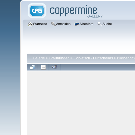
Startseite
Anmelden
Albenliste
Suche
Galerie
>
Graubünden
>
Corvatsch - Furtschellas
>
Bildbericht