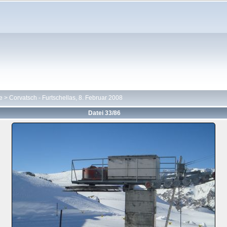
e
>
Corvatsch - Furtschellas, 8. Februar 2008
Datei 33/86