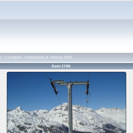
e
>
Corvatsch - Furtschellas, 8. Februar 2008
Datei 27/86