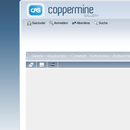
Startseite
Anmelden
Albenliste
Suche
Galerie
>
Graubünden
>
Corvatsch - Furtschellas
>
Bildbericht