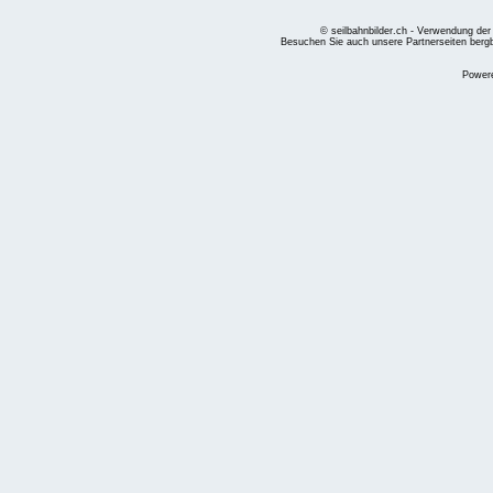
© seilbahnbilder.ch - Verwendung der
Besuchen Sie auch unsere Partnerseiten
berg
Power