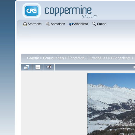
Startseite
Anmelden
Albenliste
Suche
Galerie
>
Graubünden
>
Corvatsch - Furtschellas
>
Bildberichte
>
D