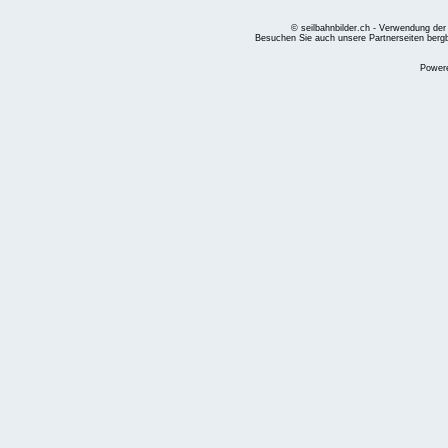
© seilbahnbilder.ch - Verwendung der
Besuchen Sie auch unsere Partnerseiten
berg
Power