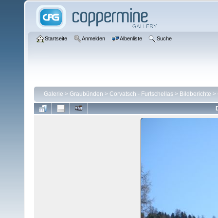
Startseite
Anmelden
Albenliste
Suche
Galerie
>
Graubünden
>
Corvatsch - Furtschellas
>
Bildberichte
>