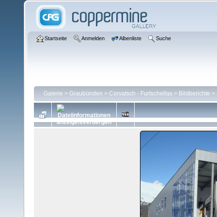
Startseite
Anmelden
Albenliste
Suche
Galerie
>
Graubünden
>
Corvatsch - Furtschellas
>
Bildberichte
>