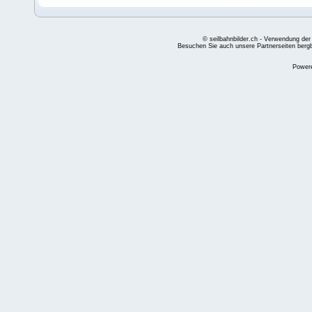
© seilbahnbilder.ch - Verwendung der
Besuchen Sie auch unsere Partnerseiten
berg
Power