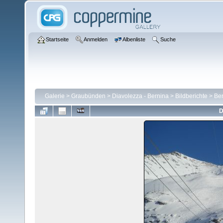
Startseite
Anmelden
Albenliste
Suche
Galerie
>
Graubünden
>
Diavolezza - Bernina
>
Bildberichte
>
Ber
D