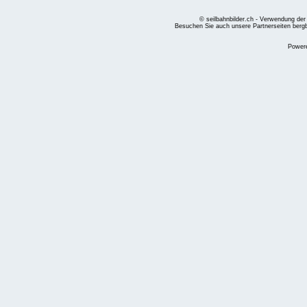
© seilbahnbilder.ch - Verwendung der
Besuchen Sie auch unsere Partnerseiten
berg
Power