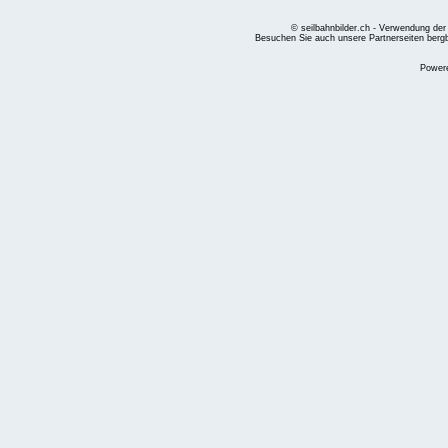
© seilbahnbilder.ch - Verwendung der
Besuchen Sie auch unsere Partnerseiten
berg
Power