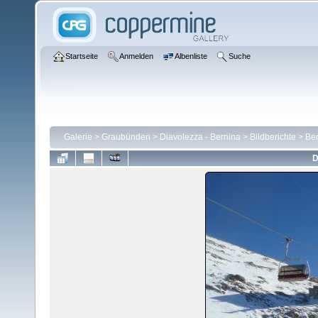
Startseite
Anmelden
Albenliste
Suche
Galerie
>
Graubünden
>
Diavolezza - Bernina
>
Bildberichte
>
Ber
D