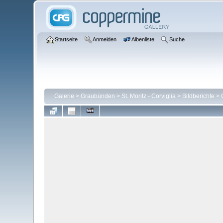
Startseite
Anmelden
Albenliste
Suche
Galerie
>
Graubünden
>
St. Moritz - Corviglia
>
Bildberichte
>