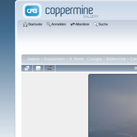
Startseite
Anmelden
Albenliste
Suche
Galerie
>
Graubünden
>
St. Moritz - Corviglia
>
Bildberichte
>
Corv
D