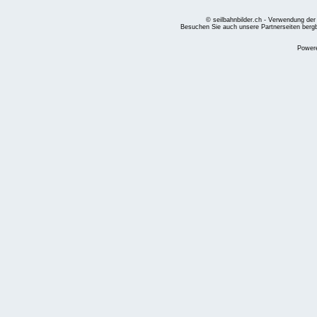
© seilbahnbilder.ch - Verwendung der
Besuchen Sie auch unsere Partnerseiten
berg
Power