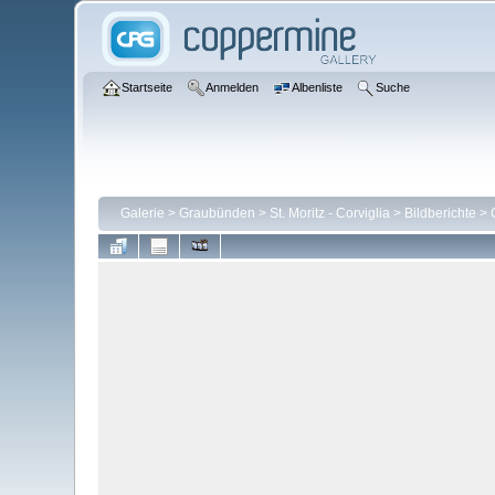
Startseite
Anmelden
Albenliste
Suche
Galerie
>
Graubünden
>
St. Moritz - Corviglia
>
Bildberichte
>