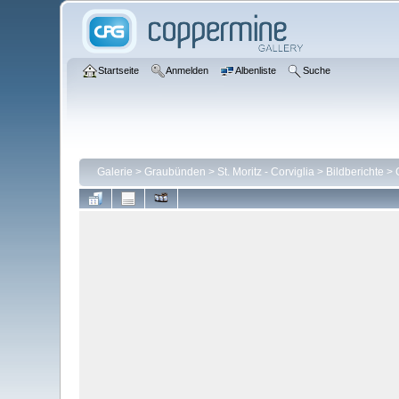
Startseite
Anmelden
Albenliste
Suche
Galerie
>
Graubünden
>
St. Moritz - Corviglia
>
Bildberichte
>