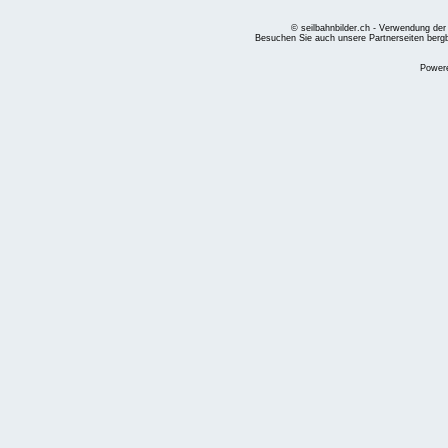
© seilbahnbilder.ch - Verwendung der
Besuchen Sie auch unsere Partnerseiten
berg
Power