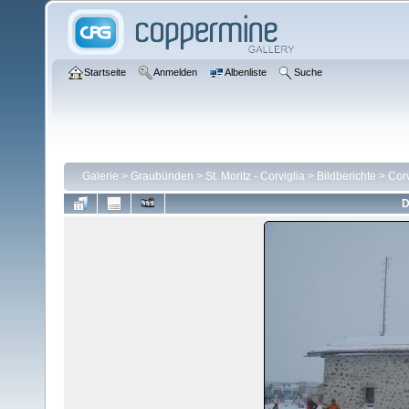
Startseite
Anmelden
Albenliste
Suche
Galerie
>
Graubünden
>
St. Moritz - Corviglia
>
Bildberichte
>
Corv
D