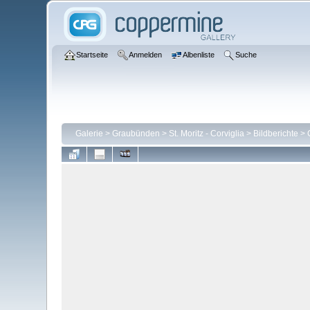
Startseite
Anmelden
Albenliste
Suche
Galerie
>
Graubünden
>
St. Moritz - Corviglia
>
Bildberichte
>