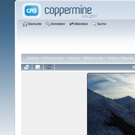
Startseite
Anmelden
Albenliste
Suche
Galerie
>
Graubünden
>
Sedrun
>
Bildberichte
>
Sedrun-Oberalp,
D