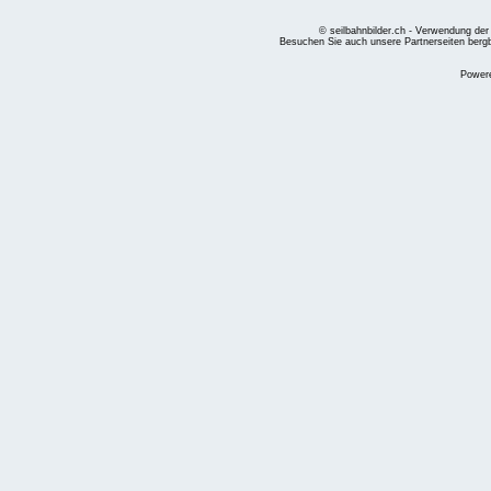
© seilbahnbilder.ch - Verwendung der
Besuchen Sie auch unsere Partnerseiten
berg
Power