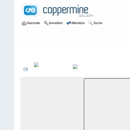
Startseite
Anmelden
Albenliste
Suche
Galerie
>
Graubünden
>
Sedrun
>
Bildberichte
>
Sedrun-Oberalp,