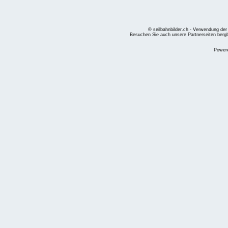
© seilbahnbilder.ch - Verwendung der
Besuchen Sie auch unsere Partnerseiten
berg
Power