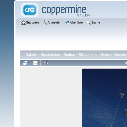
Startseite
Anmelden
Albenliste
Suche
Galerie
>
Graubünden
>
Sedrun
>
Bildberichte
>
Sedrun-Oberalp,
D