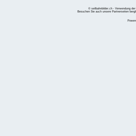
© seilbahnbilder.ch - Verwendung der
Besuchen Sie auch unsere Partnerseiten
berg
Power