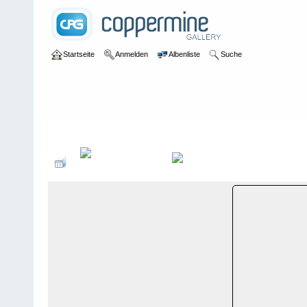
Startseite
Anmelden
Albenliste
Suche
Galerie
>
Graubünden
>
Sedrun
>
Bildberichte
>
Sedrun-Oberalp,