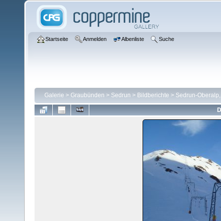
Startseite
Anmelden
Albenliste
Suche
Galerie
>
Graubünden
>
Sedrun
>
Bildberichte
>
Sedrun-Oberalp,
D