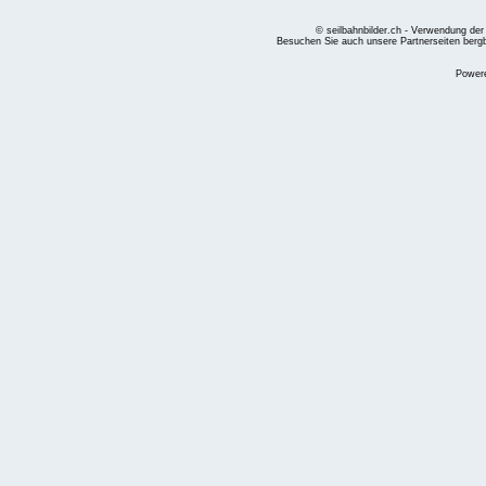
© seilbahnbilder.ch - Verwendung der
Besuchen Sie auch unsere Partnerseiten
berg
Power