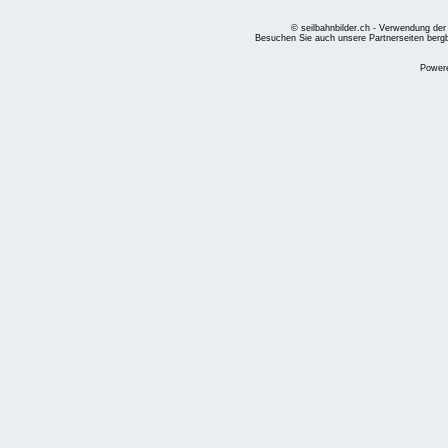
© seilbahnbilder.ch - Verwendung der
Besuchen Sie auch unsere Partnerseiten
berg
Power