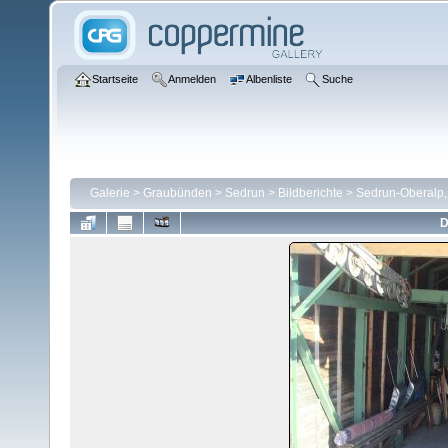
Startseite
Anmelden
Albenliste
Suche
Galerie
>
Graubünden
>
Sedrun
>
Bildberichte
>
Sedrun-Oberalp,
D