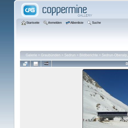
Startseite
Anmelden
Albenliste
Suche
Galerie
>
Graubünden
>
Sedrun
>
Bildberichte
>
Sedrun-Oberalp,
D