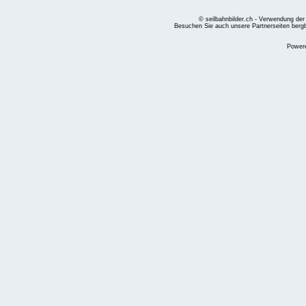
© seilbahnbilder.ch - Verwendung der
Besuchen Sie auch unsere Partnerseiten
berg
Power