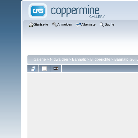
Startseite
Anmelden
Albenliste
Suche
Galerie
>
Nidwalden
>
Bannalp
>
Bildberichte
>
Bannalp, 20. 