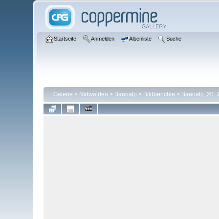
Startseite
Anmelden
Albenliste
Suche
Galerie
>
Nidwalden
>
Bannalp
>
Bildberichte
>
Bannalp, 20. 