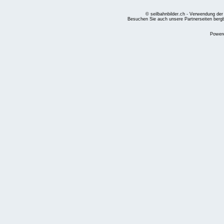
© seilbahnbilder.ch - Verwendung der
Besuchen Sie auch unsere Partnerseiten
berg
Power