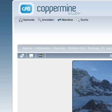
Startseite
Anmelden
Albenliste
Suche
Galerie
>
Nidwalden
>
Bannalp
>
Bildberichte
>
Bannalp, 20. Jan
D