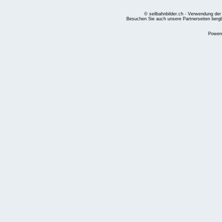
© seilbahnbilder.ch - Verwendung der
Besuchen Sie auch unsere Partnerseiten
berg
Power