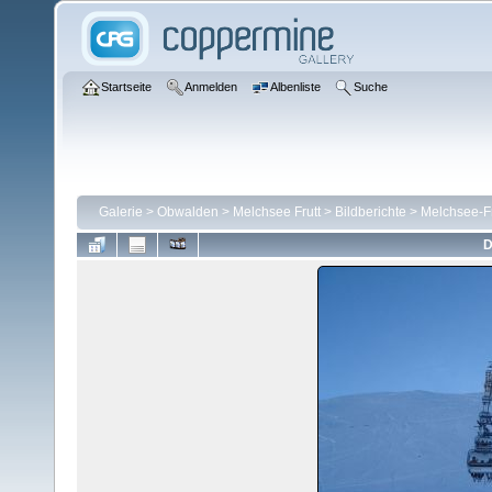
Startseite
Anmelden
Albenliste
Suche
Galerie
>
Obwalden
>
Melchsee Frutt
>
Bildberichte
>
Melchsee-Fr
D