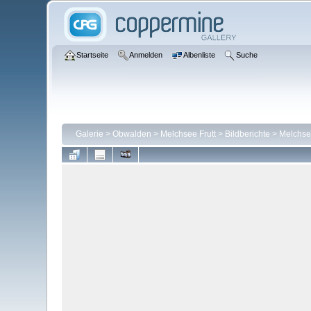
Startseite
Anmelden
Albenliste
Suche
Galerie
>
Obwalden
>
Melchsee Frutt
>
Bildberichte
>
Melchsee