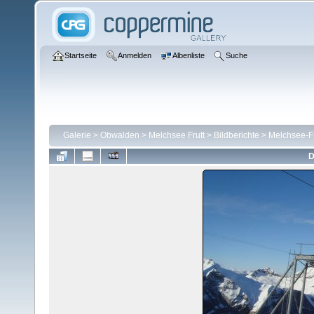
Startseite
Anmelden
Albenliste
Suche
Galerie
>
Obwalden
>
Melchsee Frutt
>
Bildberichte
>
Melchsee-Fr
D