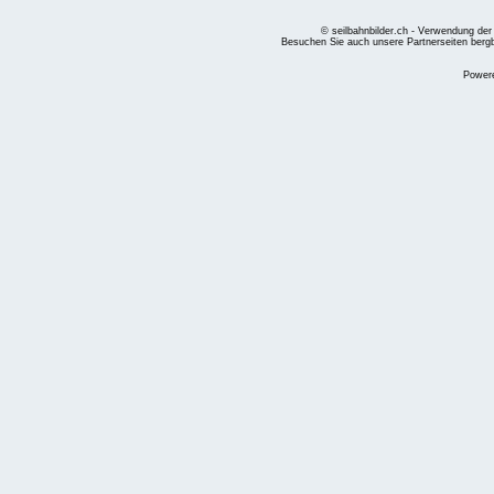
© seilbahnbilder.ch - Verwendung der
Besuchen Sie auch unsere Partnerseiten
berg
Power