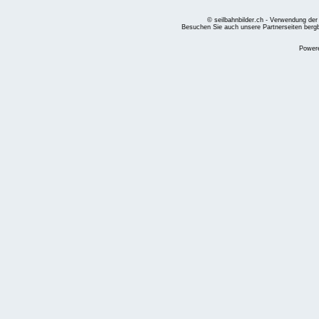
© seilbahnbilder.ch - Verwendung der
Besuchen Sie auch unsere Partnerseiten
berg
Power