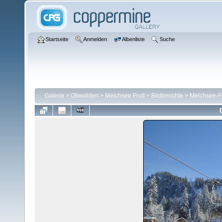
Startseite
Anmelden
Albenliste
Suche
Galerie
>
Obwalden
>
Melchsee Frutt
>
Bildberichte
>
Melchsee-Fr