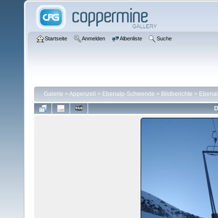
Startseite
Anmelden
Albenliste
Suche
Galerie
>
Appenzell
>
Ebenalp-Schwende
>
Bildberichte
>
Ebenal
D