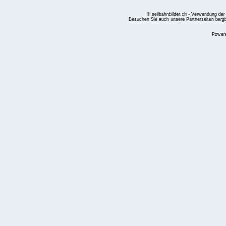
© seilbahnbilder.ch - Verwendung der
Besuchen Sie auch unsere Partnerseiten
berg
Power