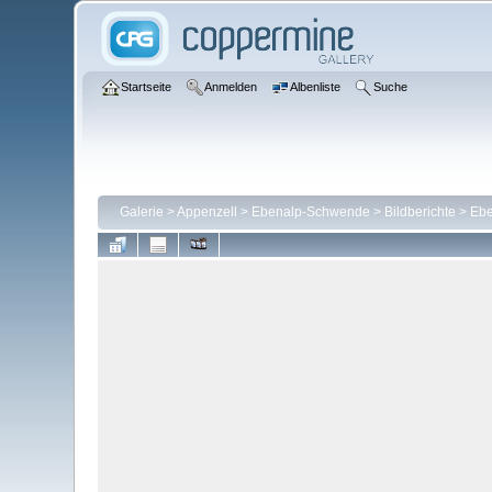
Startseite
Anmelden
Albenliste
Suche
Galerie
>
Appenzell
>
Ebenalp-Schwende
>
Bildberichte
>
Ebe