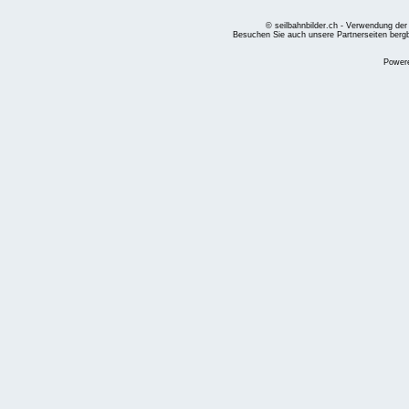
© seilbahnbilder.ch - Verwendung der
Besuchen Sie auch unsere Partnerseiten
berg
Power