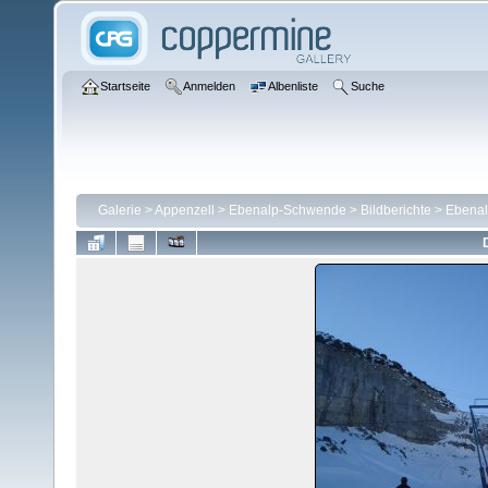
Startseite
Anmelden
Albenliste
Suche
Galerie
>
Appenzell
>
Ebenalp-Schwende
>
Bildberichte
>
Ebenal