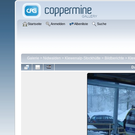
Startseite
Anmelden
Albenliste
Suche
Galerie
>
Nidwalden
>
Klewenalp-Stockhütte
>
Bildberichte
>
Kle
Da