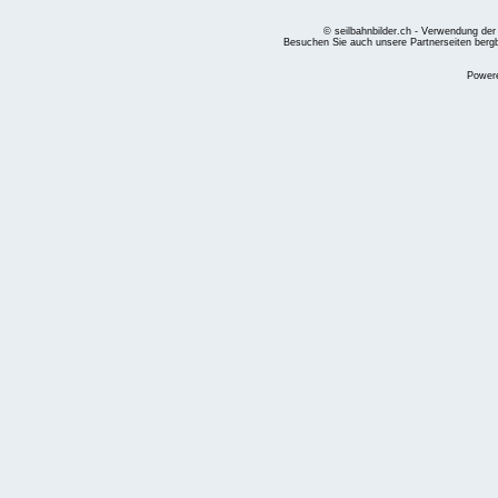
© seilbahnbilder.ch - Verwendung der
Besuchen Sie auch unsere Partnerseiten
berg
Power