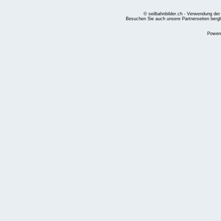
© seilbahnbilder.ch - Verwendung der
Besuchen Sie auch unsere Partnerseiten
berg
Power