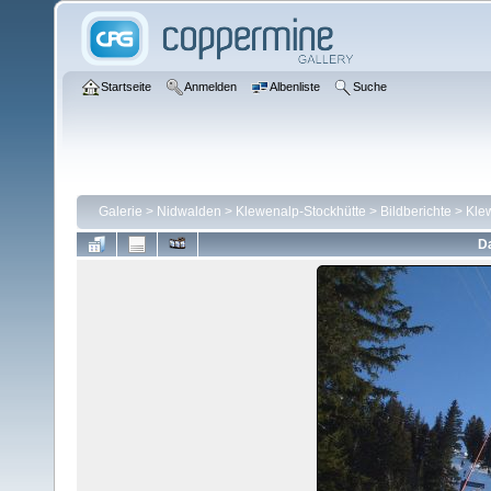
Startseite
Anmelden
Albenliste
Suche
Galerie
>
Nidwalden
>
Klewenalp-Stockhütte
>
Bildberichte
>
Kle
Da