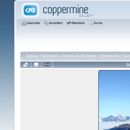
Startseite
Anmelden
Albenliste
Suche
Galerie
>
Nidwalden
>
Klewenalp-Stockhütte
>
Bildberichte
>
Kle
Da