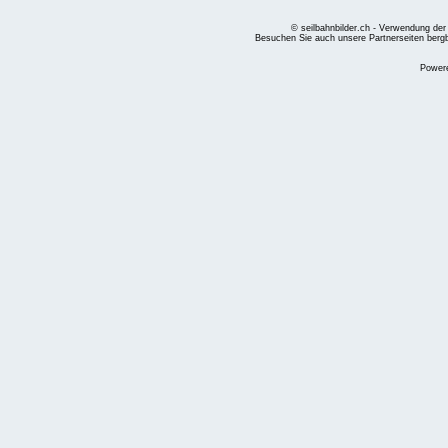
© seilbahnbilder.ch - Verwendung der
Besuchen Sie auch unsere Partnerseiten
berg
Power