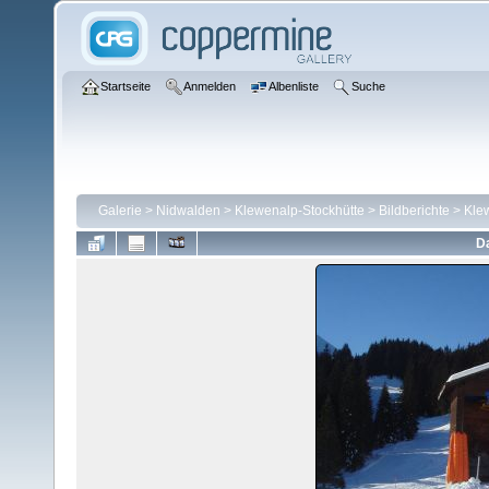
Startseite
Anmelden
Albenliste
Suche
Galerie
>
Nidwalden
>
Klewenalp-Stockhütte
>
Bildberichte
>
Kle
Da