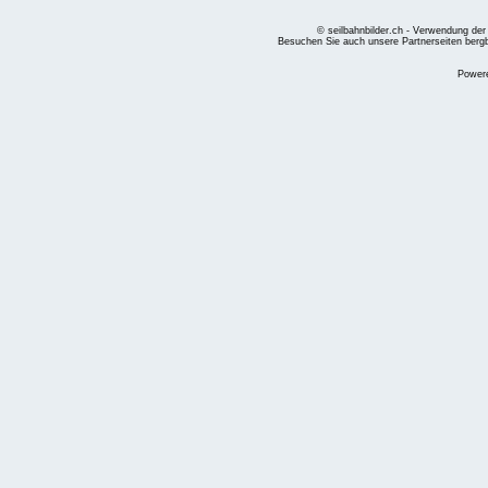
© seilbahnbilder.ch - Verwendung der
Besuchen Sie auch unsere Partnerseiten
berg
Power