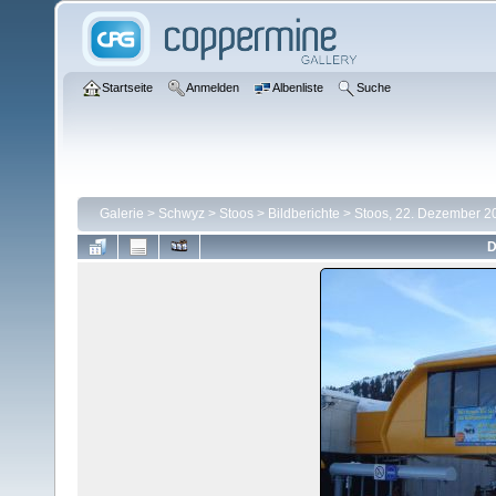
Startseite
Anmelden
Albenliste
Suche
Galerie
>
Schwyz
>
Stoos
>
Bildberichte
>
Stoos, 22. Dezember 2
D