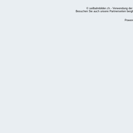
© seilbahnbilder.ch - Verwendung der
Besuchen Sie auch unsere Partnerseiten
berg
Power