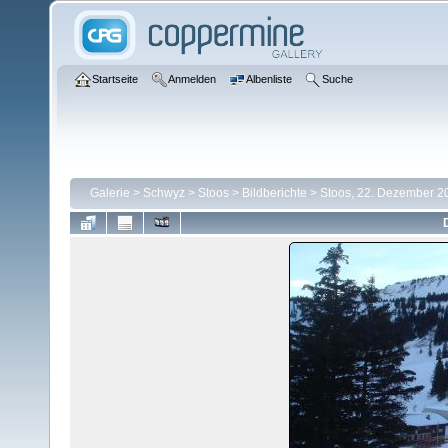
Startseite
Anmelden
Albenliste
Suche
Galerie
>
Schwyz
>
Stoos
>
Bildberichte
>
Stoos, 22. Dezember 2